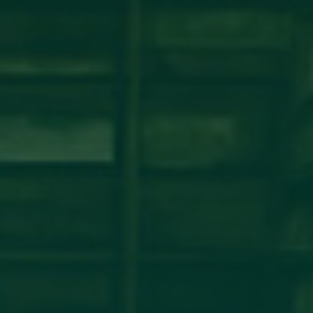
شة عمل حول نظام ECTS ومبادئ عملية بولونيا
مكتب التعاون الدولي_جامعة أجدابيا ينظم ورشة عمل حول نظام ECTS ومبادئ عملية بولونيافي إطار تعزيز
مؤسسات التعليم العالي الليبية، أقام
اقرأ المزيد →
تم النشر في 2026-07-29 14:34:26