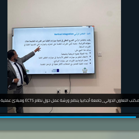
جامعة_اجدابيا_ تشارك في مؤتمر دولي عن أمرض الجلدية