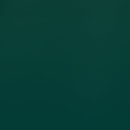
مساهمة عضو هيئة تدريس بكلية
الهندسة جامعة اجدابيا بورقة علمية في
مجلة PLoS One المصنفة ضمن الربع الأول
(Q1) في قاعدة بيانات سكوبس (Scopus)