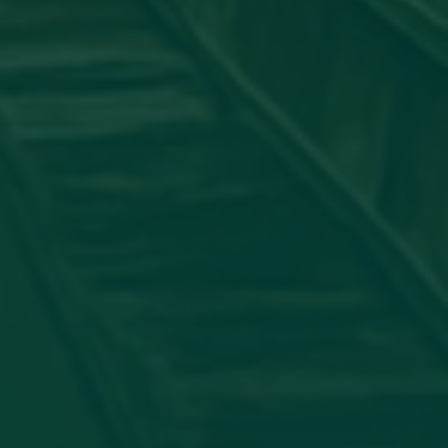
جامعة_اجدابيا
شاركت عضو هيئة التدريس #الدكتورة:
الدولي لأمراض الجلدية بورقة علمية بعنوان: "ATORY PSEUDO