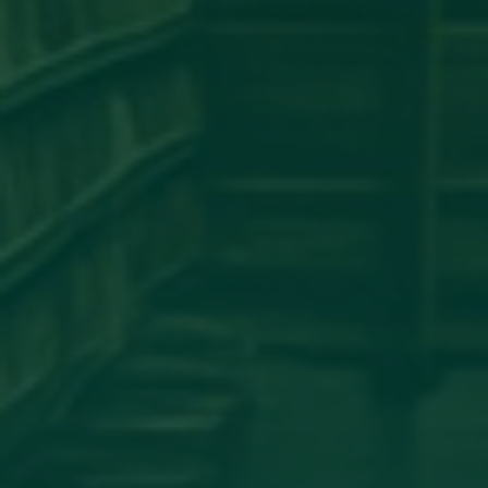
مساهمة علمية لعضو هيئة تدريس
بجامعة اجدابيا
تهنئة بالسلامة
دعوة للحضور
مساهمة علمية متميزة لعضو هيئة
تدريس بجامعة اجدابيا
مساهمة عضو هيئة تدريس بكلية
الهندسة جامعة اجدابيا بورقة علمية في
مجلة PLoS One المصنفة ضمن الربع الأول
(Q1) في قاعدة بيانات سكوبس (Scopus)
أساتذة من كلية الإعلام والاتصال يشاركون
في المؤتمر العلمي الدولي حول الدور
اللوجستي للإعلام في تعزيز ثقافة
المصالحة الوطنية