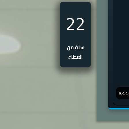
22
سنة من
العطاء