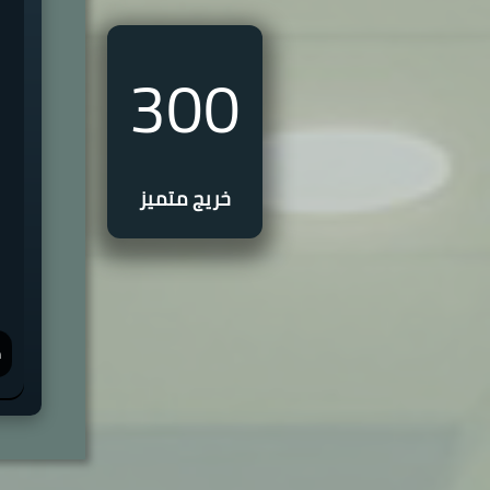
300
خريج متميز