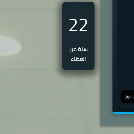
22
سنة من
العطاء