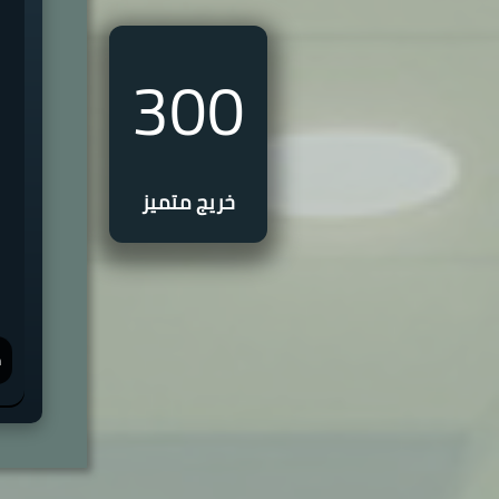
300
خريج متميز