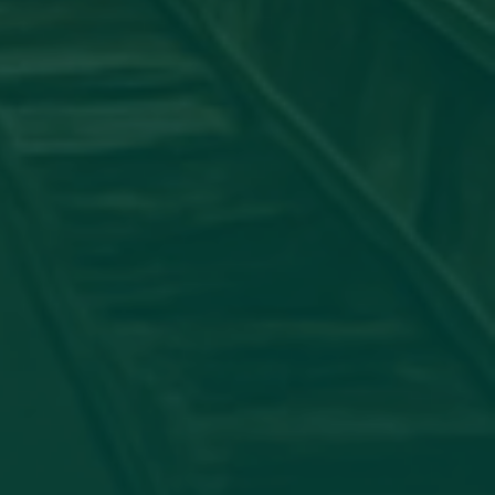
جامعة_اجدابيا
شاركت عضو هيئة التدريس #الدكتورة:
الدولي لأمراض الجلدية بورقة علمية بعنوان: "ATORY PSEUDO