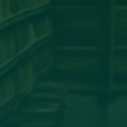
مساهمة علمية لعضو هيئة تدريس
بجامعة اجدابيا
تهنئة بالسلامة
دعوة للحضور
مساهمة علمية متميزة لعضو هيئة
تدريس بجامعة اجدابيا
مساهمة عضو هيئة تدريس بكلية
الهندسة جامعة اجدابيا بورقة علمية في
مجلة PLoS One المصنفة ضمن الربع الأول
(Q1) في قاعدة بيانات سكوبس (Scopus)
أساتذة من كلية الإعلام والاتصال يشاركون
في المؤتمر العلمي الدولي حول الدور
اللوجستي للإعلام في تعزيز ثقافة
المصالحة الوطنية