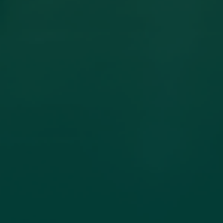
مساهمة عضو هيئة تدريس بكلية
الهندسة جامعة اجدابيا بورقة علمية في
مجلة PLoS One المصنفة ضمن الربع الأول
(Q1) في قاعدة بيانات سكوبس (Scopus)