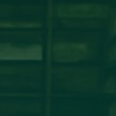
شة عمل حول نظام ECTS ومبادئ عملية بولونيا
مكتب التعاون الدولي_جامعة أجدابيا ينظم ورشة عمل حول نظام ECTS ومبادئ عملية بولونيافي إطار تعزيز
مؤسسات التعليم العالي الليبية، أقام
اقرأ المزيد →
تم النشر في 2026-07-29 14:34:26