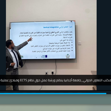
جامعة_اجدابيا_ تشارك في مؤتمر دولي عن أمرض الجلدية