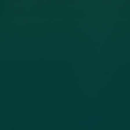
مساهمة عضو هيئة تدريس بكلية
الهندسة جامعة اجدابيا بورقة علمية في
مجلة PLoS One المصنفة ضمن الربع الأول
(Q1) في قاعدة بيانات سكوبس (Scopus)