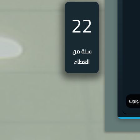
22
سنة من
العطاء