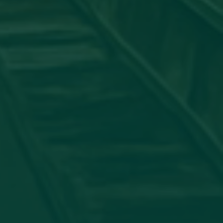
جامعة_اجدابيا
شاركت عضو هيئة التدريس #الدكتورة:
الدولي لأمراض الجلدية بورقة علمية بعنوان: "ATORY PSEUDO