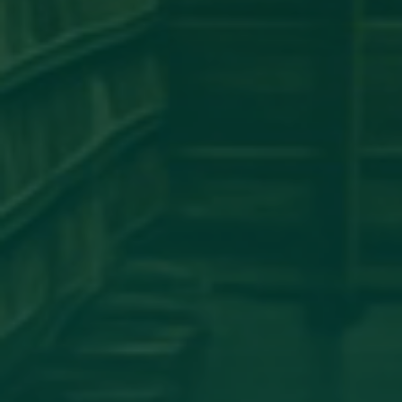
مساهمة علمية لعضو هيئة تدريس
بجامعة اجدابيا
تهنئة بالسلامة
دعوة للحضور
مساهمة علمية متميزة لعضو هيئة
تدريس بجامعة اجدابيا
مساهمة عضو هيئة تدريس بكلية
الهندسة جامعة اجدابيا بورقة علمية في
مجلة PLoS One المصنفة ضمن الربع الأول
(Q1) في قاعدة بيانات سكوبس (Scopus)
أساتذة من كلية الإعلام والاتصال يشاركون
في المؤتمر العلمي الدولي حول الدور
اللوجستي للإعلام في تعزيز ثقافة
المصالحة الوطنية