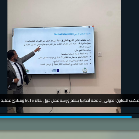
جامعة_اجدابيا_ تشارك في مؤتمر دولي عن أمرض الجلدية