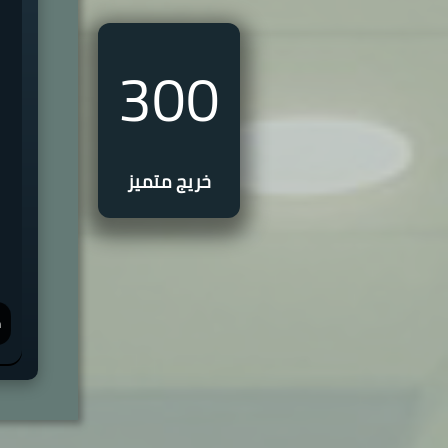
300
خريج متميز