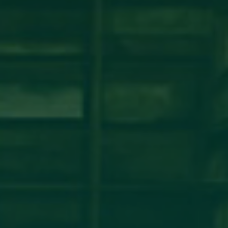
شة عمل حول نظام ECTS ومبادئ عملية بولونيا
مكتب التعاون الدولي_جامعة أجدابيا ينظم ورشة عمل حول نظام ECTS ومبادئ عملية بولونيافي إطار تعزيز
مؤسسات التعليم العالي الليبية، أقام
اقرأ المزيد →
تم النشر في 2026-07-29 14:34:26