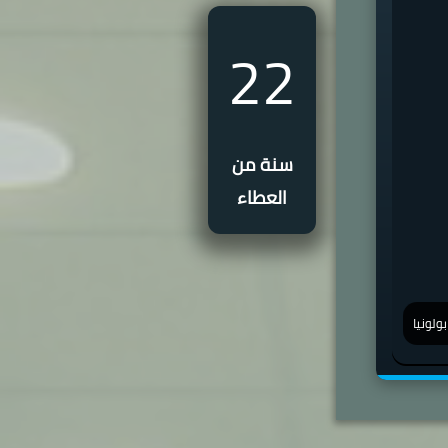
22
سنة من
العطاء