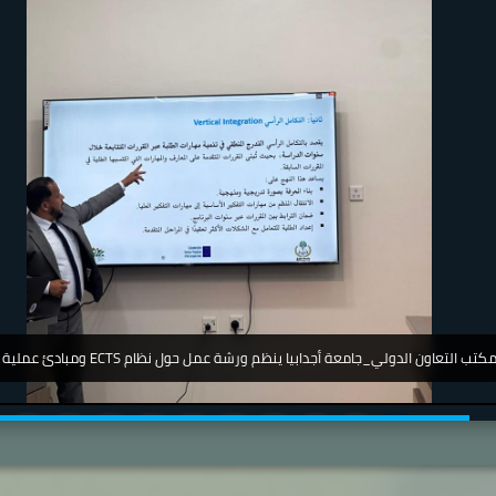
جامعة_اجدابيا_ تشارك في مؤتمر دولي عن أمرض الجلدية