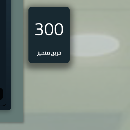
300
خريج متميز