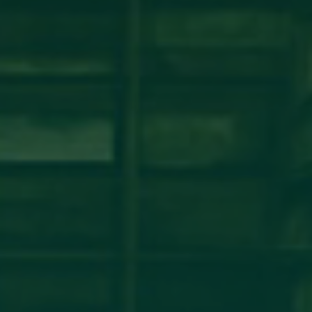
شة عمل حول نظام ECTS ومبادئ عملية بولونيا
مكتب التعاون الدولي_جامعة أجدابيا ينظم ورشة عمل حول نظام ECTS ومبادئ عملية بولونيافي إطار تعزيز
مؤسسات التعليم العالي الليبية، أقام
اقرأ المزيد →
تم النشر في 2026-07-29 14:34:26