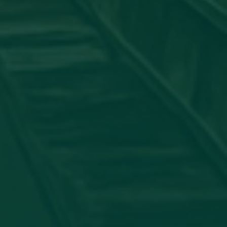
جامعة_اجدابيا
شاركت عضو هيئة التدريس #الدكتورة:
الدولي لأمراض الجلدية بورقة علمية بعنوان: "ATORY PSEUDO