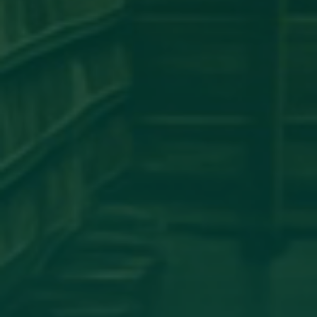
مساهمة علمية لعضو هيئة تدريس
بجامعة اجدابيا
تهنئة بالسلامة
دعوة للحضور
مساهمة علمية متميزة لعضو هيئة
تدريس بجامعة اجدابيا
مساهمة عضو هيئة تدريس بكلية
الهندسة جامعة اجدابيا بورقة علمية في
مجلة PLoS One المصنفة ضمن الربع الأول
(Q1) في قاعدة بيانات سكوبس (Scopus)
أساتذة من كلية الإعلام والاتصال يشاركون
في المؤتمر العلمي الدولي حول الدور
اللوجستي للإعلام في تعزيز ثقافة
المصالحة الوطنية