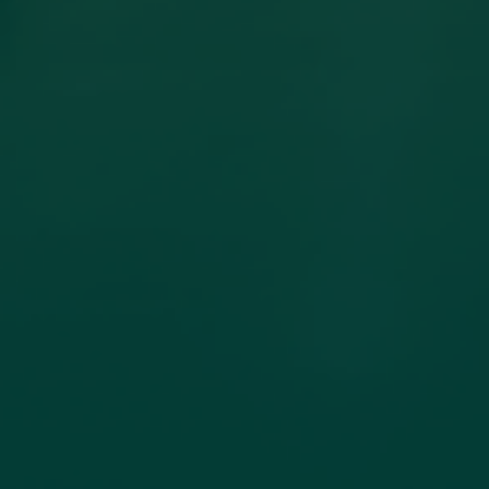
مساهمة عضو هيئة تدريس بكلية
الهندسة جامعة اجدابيا بورقة علمية في
مجلة PLoS One المصنفة ضمن الربع الأول
(Q1) في قاعدة بيانات سكوبس (Scopus)