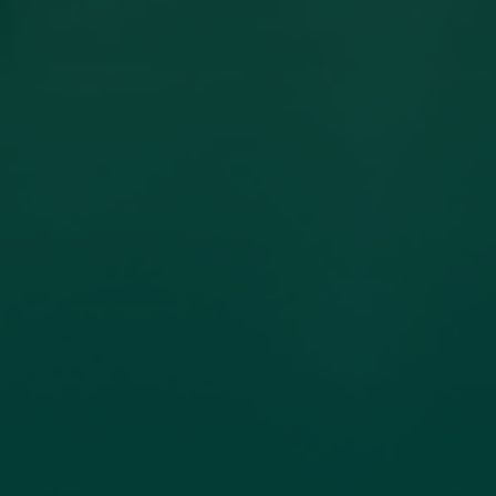
مساهمة عضو هيئة تدريس بكلية
الهندسة جامعة اجدابيا بورقة علمية في
مجلة PLoS One المصنفة ضمن الربع الأول
(Q1) في قاعدة بيانات سكوبس (Scopus)