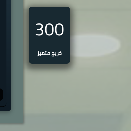
300
خريج متميز