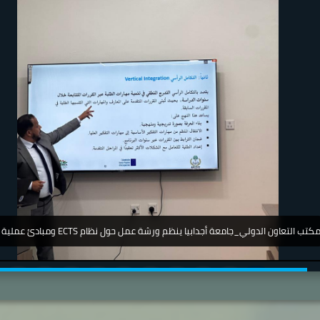
جامعة_اجدابيا_ تشارك في مؤتمر دولي عن أمرض الجلدية