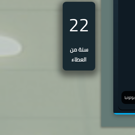
22
سنة من
العطاء