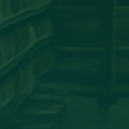
مساهمة علمية لعضو هيئة تدريس
بجامعة اجدابيا
تهنئة بالسلامة
دعوة للحضور
مساهمة علمية متميزة لعضو هيئة
تدريس بجامعة اجدابيا
مساهمة عضو هيئة تدريس بكلية
الهندسة جامعة اجدابيا بورقة علمية في
مجلة PLoS One المصنفة ضمن الربع الأول
(Q1) في قاعدة بيانات سكوبس (Scopus)
أساتذة من كلية الإعلام والاتصال يشاركون
في المؤتمر العلمي الدولي حول الدور
اللوجستي للإعلام في تعزيز ثقافة
المصالحة الوطنية