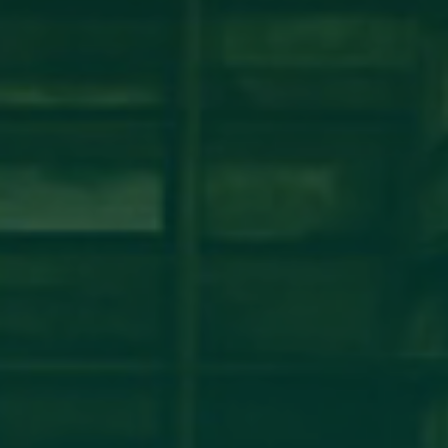
شة عمل حول نظام ECTS ومبادئ عملية بولونيا
مكتب التعاون الدولي_جامعة أجدابيا ينظم ورشة عمل حول نظام ECTS ومبادئ عملية بولونيافي إطار تعزيز
مؤسسات التعليم العالي الليبية، أقام
اقرأ المزيد →
تم النشر في 2026-07-29 14:34:26