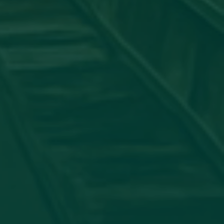
جامعة_اجدابيا
شاركت عضو هيئة التدريس #الدكتورة:
الدولي لأمراض الجلدية بورقة علمية بعنوان: "ATORY PSEUDO