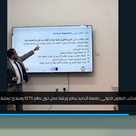
جامعة_اجدابيا_ تشارك في مؤتمر دولي عن أمرض الجلدية