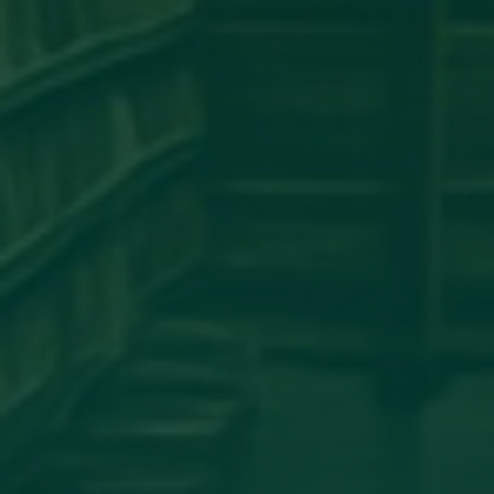
مساهمة علمية لعضو هيئة تدريس
بجامعة اجدابيا
تهنئة بالسلامة
دعوة للحضور
مساهمة علمية متميزة لعضو هيئة
تدريس بجامعة اجدابيا
مساهمة عضو هيئة تدريس بكلية
الهندسة جامعة اجدابيا بورقة علمية في
مجلة PLoS One المصنفة ضمن الربع الأول
(Q1) في قاعدة بيانات سكوبس (Scopus)
أساتذة من كلية الإعلام والاتصال يشاركون
في المؤتمر العلمي الدولي حول الدور
اللوجستي للإعلام في تعزيز ثقافة
المصالحة الوطنية