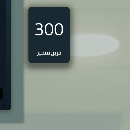
300
خريج متميز