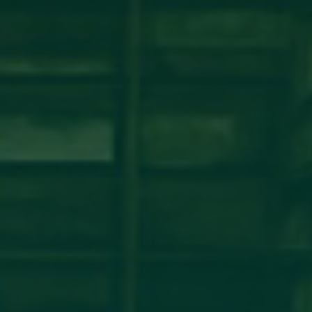
شة عمل حول نظام ECTS ومبادئ عملية بولونيا
مكتب التعاون الدولي_جامعة أجدابيا ينظم ورشة عمل حول نظام ECTS ومبادئ عملية بولونيافي إطار تعزيز
مؤسسات التعليم العالي الليبية، أقام
اقرأ المزيد →
تم النشر في 2026-07-29 14:34:26