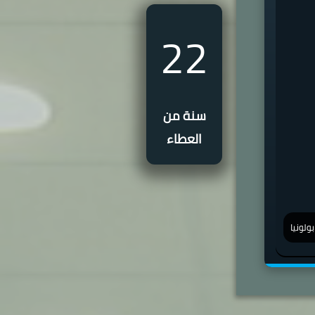
22
سنة من
العطاء