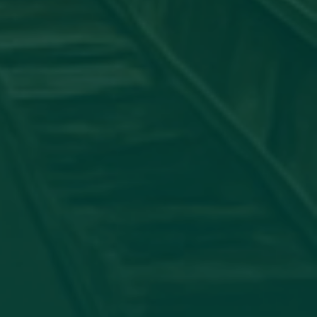
جامعة_اجدابيا
شاركت عضو هيئة التدريس #الدكتورة:
الدولي لأمراض الجلدية بورقة علمية بعنوان: "ATORY PSEUDO