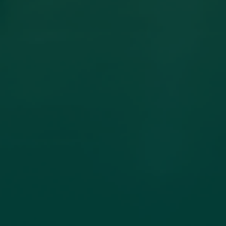
مساهمة عضو هيئة تدريس بكلية
الهندسة جامعة اجدابيا بورقة علمية في
مجلة PLoS One المصنفة ضمن الربع الأول
(Q1) في قاعدة بيانات سكوبس (Scopus)