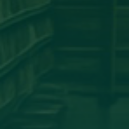
مساهمة علمية لعضو هيئة تدريس
بجامعة اجدابيا
تهنئة بالسلامة
دعوة للحضور
مساهمة علمية متميزة لعضو هيئة
تدريس بجامعة اجدابيا
مساهمة عضو هيئة تدريس بكلية
الهندسة جامعة اجدابيا بورقة علمية في
مجلة PLoS One المصنفة ضمن الربع الأول
(Q1) في قاعدة بيانات سكوبس (Scopus)
أساتذة من كلية الإعلام والاتصال يشاركون
في المؤتمر العلمي الدولي حول الدور
اللوجستي للإعلام في تعزيز ثقافة
المصالحة الوطنية