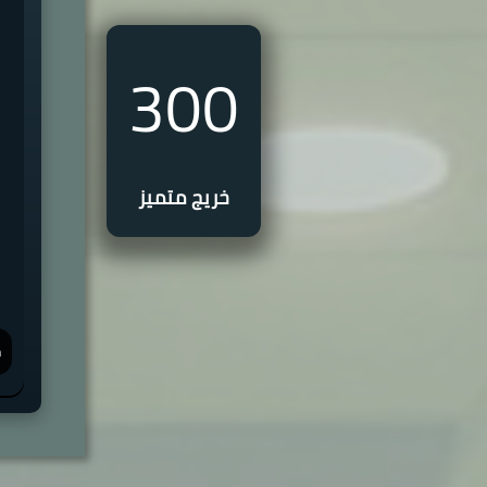
300
خريج متميز