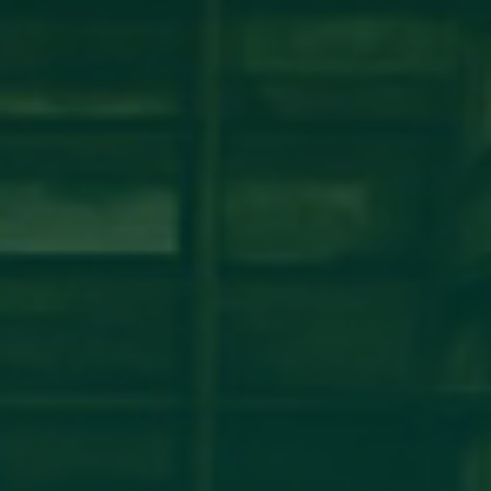
شة عمل حول نظام ECTS ومبادئ عملية بولونيا
مكتب التعاون الدولي_جامعة أجدابيا ينظم ورشة عمل حول نظام ECTS ومبادئ عملية بولونيافي إطار تعزيز
مؤسسات التعليم العالي الليبية، أقام
اقرأ المزيد →
تم النشر في 2026-07-29 14:34:26