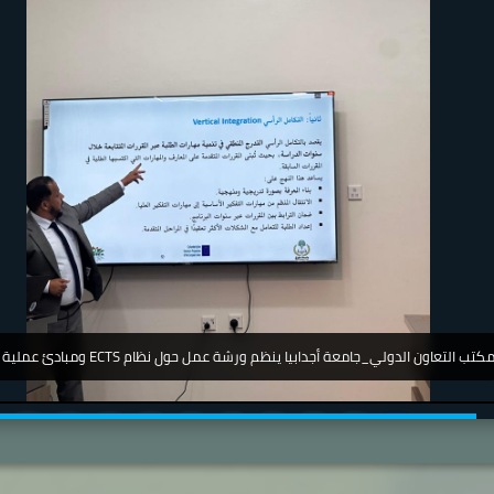
جامعة_اجدابيا_ تشارك في مؤتمر دولي عن أمرض الجلدية