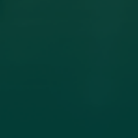
مساهمة عضو هيئة تدريس بكلية
الهندسة جامعة اجدابيا بورقة علمية في
مجلة PLoS One المصنفة ضمن الربع الأول
(Q1) في قاعدة بيانات سكوبس (Scopus)