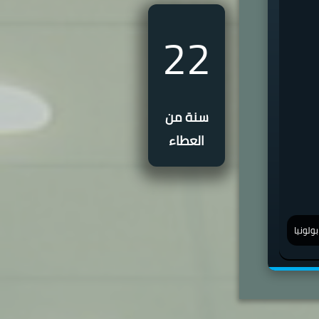
22
سنة من
العطاء