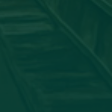
جامعة_اجدابيا
شاركت عضو هيئة التدريس #الدكتورة:
الدولي لأمراض الجلدية بورقة علمية بعنوان: "ATORY PSEUDO