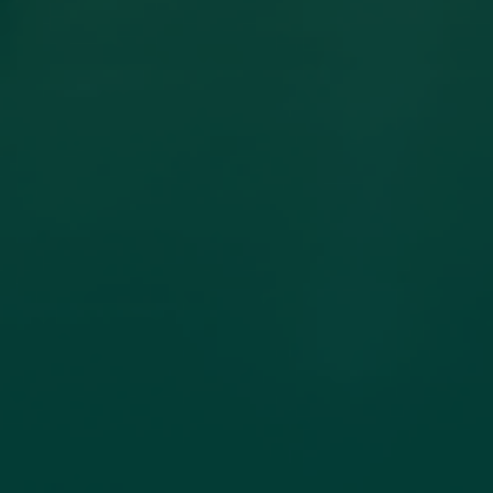
مساهمة عضو هيئة تدريس بكلية
الهندسة جامعة اجدابيا بورقة علمية في
مجلة PLoS One المصنفة ضمن الربع الأول
(Q1) في قاعدة بيانات سكوبس (Scopus)