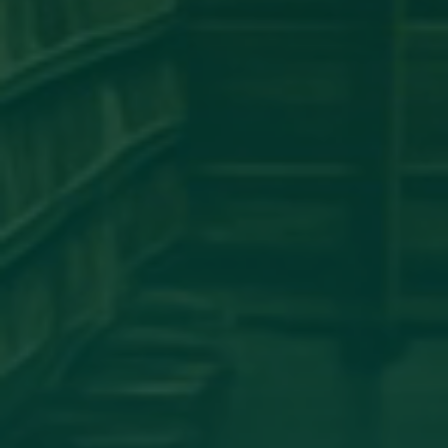
مساهمة علمية لعضو هيئة تدريس
بجامعة اجدابيا
تهنئة بالسلامة
دعوة للحضور
مساهمة علمية متميزة لعضو هيئة
تدريس بجامعة اجدابيا
مساهمة عضو هيئة تدريس بكلية
الهندسة جامعة اجدابيا بورقة علمية في
مجلة PLoS One المصنفة ضمن الربع الأول
(Q1) في قاعدة بيانات سكوبس (Scopus)
أساتذة من كلية الإعلام والاتصال يشاركون
في المؤتمر العلمي الدولي حول الدور
اللوجستي للإعلام في تعزيز ثقافة
المصالحة الوطنية