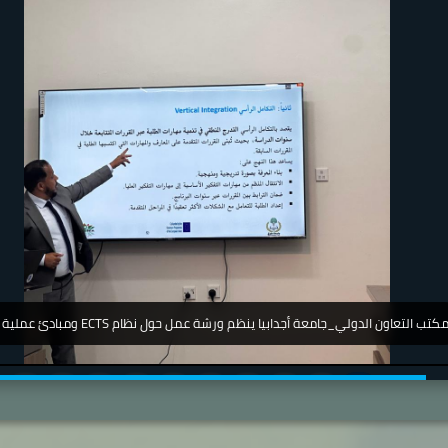
جامعة_اجدابيا_ تشارك في مؤتمر دولي عن أمرض الجلدية