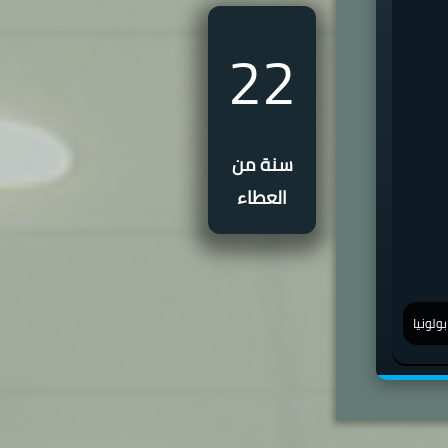
22
سنة من
العطاء