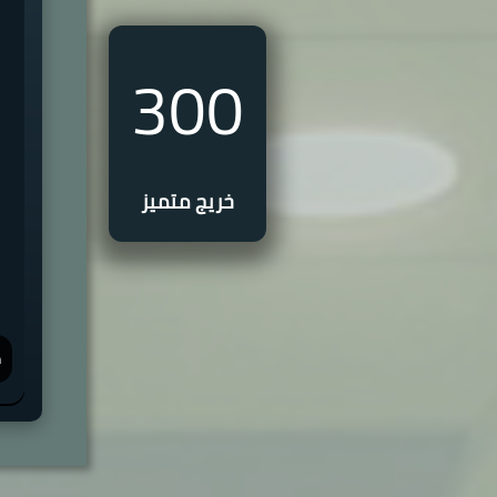
300
خريج متميز