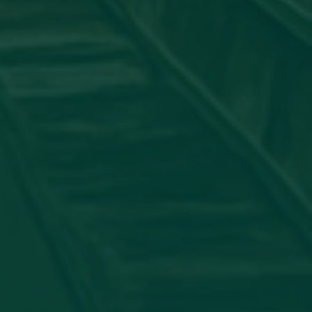
جامعة_اجدابيا
شاركت عضو هيئة التدريس #الدكتورة:
الدولي لأمراض الجلدية بورقة علمية بعنوان: "ATORY PSEUDO