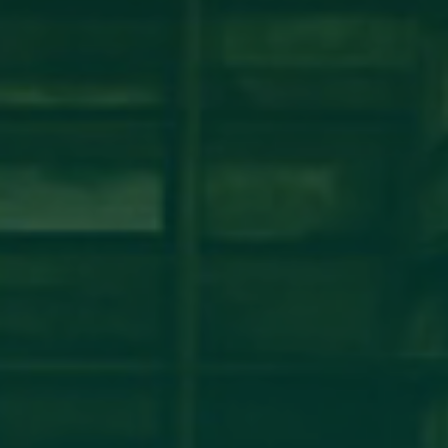
شة عمل حول نظام ECTS ومبادئ عملية بولونيا
مكتب التعاون الدولي_جامعة أجدابيا ينظم ورشة عمل حول نظام ECTS ومبادئ عملية بولونيافي إطار تعزيز
مؤسسات التعليم العالي الليبية، أقام
اقرأ المزيد →
تم النشر في 2026-07-29 14:34:26