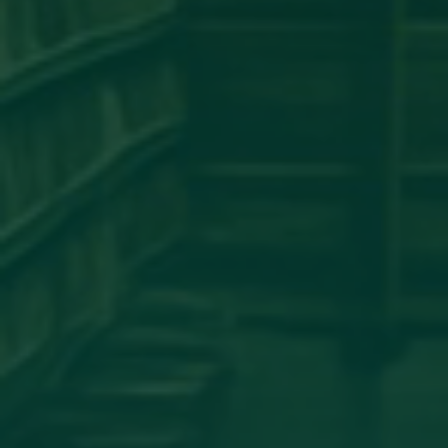
مساهمة علمية لعضو هيئة تدريس
بجامعة اجدابيا
تهنئة بالسلامة
دعوة للحضور
مساهمة علمية متميزة لعضو هيئة
تدريس بجامعة اجدابيا
مساهمة عضو هيئة تدريس بكلية
الهندسة جامعة اجدابيا بورقة علمية في
مجلة PLoS One المصنفة ضمن الربع الأول
(Q1) في قاعدة بيانات سكوبس (Scopus)
أساتذة من كلية الإعلام والاتصال يشاركون
في المؤتمر العلمي الدولي حول الدور
اللوجستي للإعلام في تعزيز ثقافة
المصالحة الوطنية