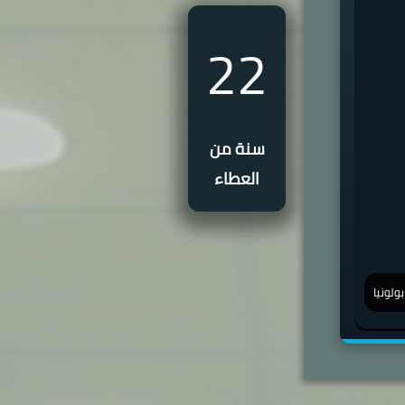
22
سنة من
العطاء