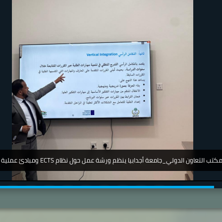
جامعة_اجدابيا_ تشارك في مؤتمر دولي عن أمرض الجلدية