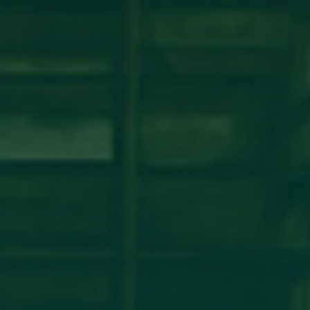
شة عمل حول نظام ECTS ومبادئ عملية بولونيا
مكتب التعاون الدولي_جامعة أجدابيا ينظم ورشة عمل حول نظام ECTS ومبادئ عملية بولونيافي إطار تعزيز
مؤسسات التعليم العالي الليبية، أقام
اقرأ المزيد →
تم النشر في 2026-07-29 14:34:26