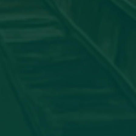
جامعة_اجدابيا
شاركت عضو هيئة التدريس #الدكتورة:
الدولي لأمراض الجلدية بورقة علمية بعنوان: "ATORY PSEUDO