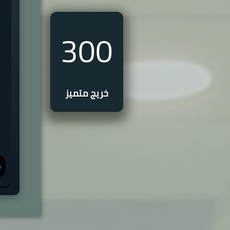
300
خريج متميز