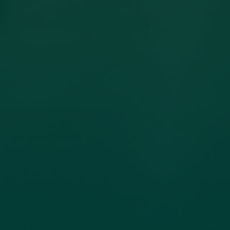
مساهمة عضو هيئة تدريس بكلية
الهندسة جامعة اجدابيا بورقة علمية في
مجلة PLoS One المصنفة ضمن الربع الأول
(Q1) في قاعدة بيانات سكوبس (Scopus)