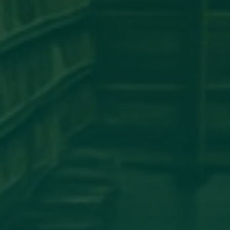
مساهمة علمية لعضو هيئة تدريس
بجامعة اجدابيا
تهنئة بالسلامة
دعوة للحضور
مساهمة علمية متميزة لعضو هيئة
تدريس بجامعة اجدابيا
مساهمة عضو هيئة تدريس بكلية
الهندسة جامعة اجدابيا بورقة علمية في
مجلة PLoS One المصنفة ضمن الربع الأول
(Q1) في قاعدة بيانات سكوبس (Scopus)
أساتذة من كلية الإعلام والاتصال يشاركون
في المؤتمر العلمي الدولي حول الدور
اللوجستي للإعلام في تعزيز ثقافة
المصالحة الوطنية