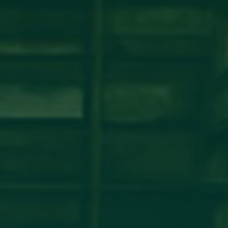
شة عمل حول نظام ECTS ومبادئ عملية بولونيا
مكتب التعاون الدولي_جامعة أجدابيا ينظم ورشة عمل حول نظام ECTS ومبادئ عملية بولونيافي إطار تعزيز
مؤسسات التعليم العالي الليبية، أقام
اقرأ المزيد →
تم النشر في 2026-07-29 14:34:26