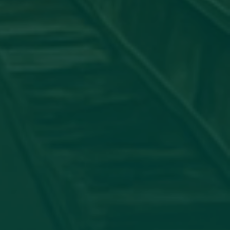
جامعة_اجدابيا
شاركت عضو هيئة التدريس #الدكتورة:
الدولي لأمراض الجلدية بورقة علمية بعنوان: "ATORY PSEUDO