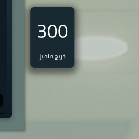
300
خريج متميز