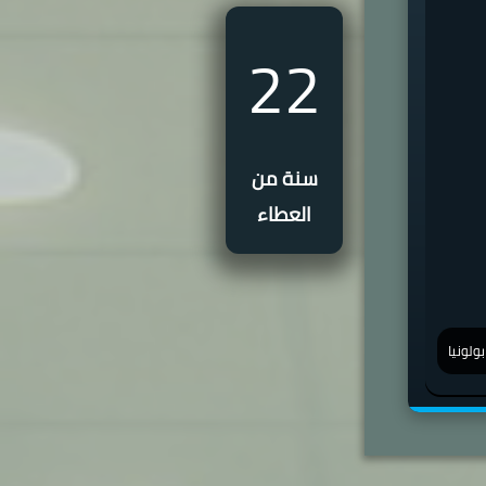
22
سنة من
العطاء