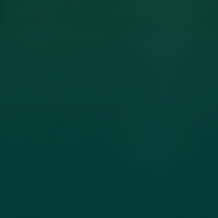
مساهمة عضو هيئة تدريس بكلية
الهندسة جامعة اجدابيا بورقة علمية في
مجلة PLoS One المصنفة ضمن الربع الأول
(Q1) في قاعدة بيانات سكوبس (Scopus)