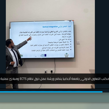
جامعة_اجدابيا_ تشارك في مؤتمر دولي عن أمرض الجلدية