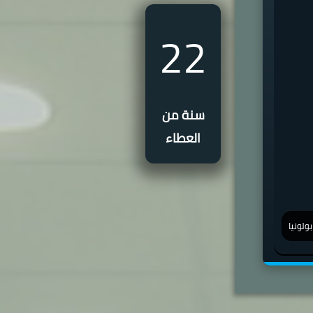
22
سنة من
العطاء