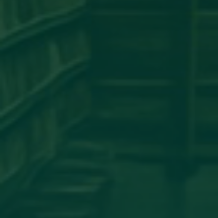
مساهمة علمية لعضو هيئة تدريس
بجامعة اجدابيا
تهنئة بالسلامة
دعوة للحضور
مساهمة علمية متميزة لعضو هيئة
تدريس بجامعة اجدابيا
مساهمة عضو هيئة تدريس بكلية
الهندسة جامعة اجدابيا بورقة علمية في
مجلة PLoS One المصنفة ضمن الربع الأول
(Q1) في قاعدة بيانات سكوبس (Scopus)
أساتذة من كلية الإعلام والاتصال يشاركون
في المؤتمر العلمي الدولي حول الدور
اللوجستي للإعلام في تعزيز ثقافة
المصالحة الوطنية