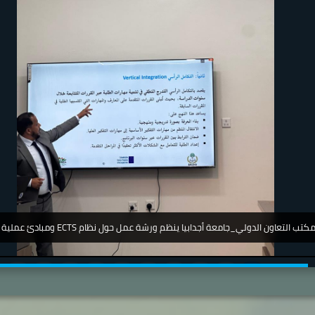
جامعة_اجدابيا_ تشارك في مؤتمر دولي عن أمرض الجلدية