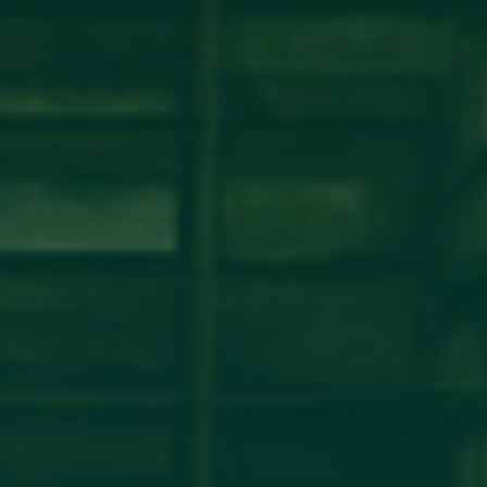
شة عمل حول نظام ECTS ومبادئ عملية بولونيا
مكتب التعاون الدولي_جامعة أجدابيا ينظم ورشة عمل حول نظام ECTS ومبادئ عملية بولونيافي إطار تعزيز
مؤسسات التعليم العالي الليبية، أقام
اقرأ المزيد →
تم النشر في 2026-07-29 14:34:26