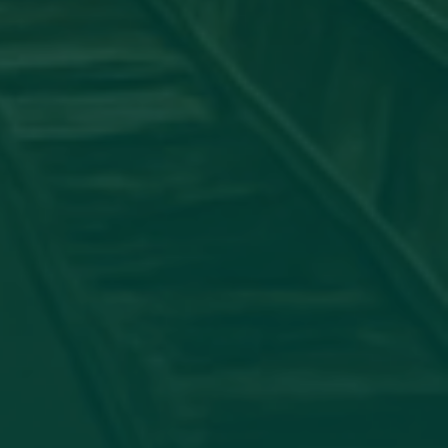
جامعة_اجدابيا
شاركت عضو هيئة التدريس #الدكتورة:
الدولي لأمراض الجلدية بورقة علمية بعنوان: "ATORY PSEUDO