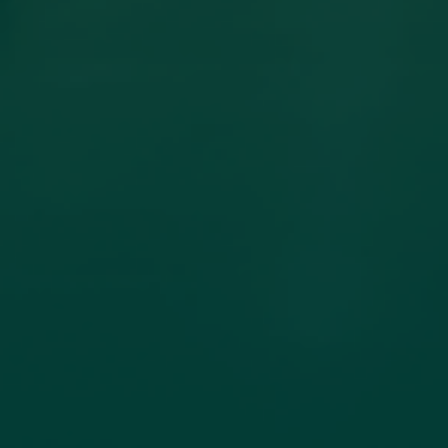
مساهمة عضو هيئة تدريس بكلية
الهندسة جامعة اجدابيا بورقة علمية في
مجلة PLoS One المصنفة ضمن الربع الأول
(Q1) في قاعدة بيانات سكوبس (Scopus)