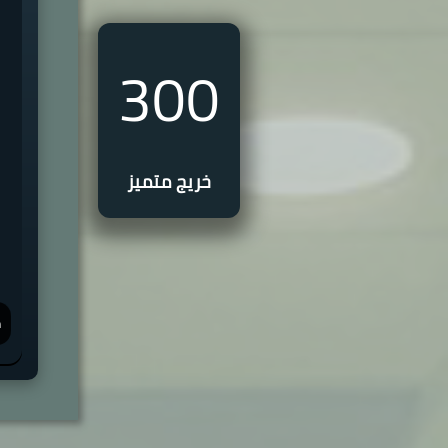
300
خريج متميز